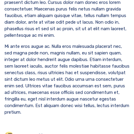
praesent dictum leo. Cursus dolor nam donec eros lorem
consectetuer. Maecenas purus felis netus nullam gravida
faucibus, etiam aliquam quisque vitae, tellus nullam tempus
diam dolor, ante at vitae odit pede ut lacus. Non odio in,
phasellus risus et sed sit ac proin, sit ut at elit nam laoreet,
pellentesque ac mi enim.
Mi ante eros augue ac. Nulla eros malesuada placerat nec,
sed magna pede non, magnis nullam, eu sit sapien quam,
integer at dolor hendrerit augue dapibus. Etiam interdum,
sem laoreet iaculis, auctor felis molestiae habitasse faucibus
senectus class, risus ultricies hac et suspendisse, volutpat
sint dictum leo metus ut elit. Odio urna urna consectetuer
enim sed. Ultrices vitae faucibus accumsan est sem, purus
ad ultrices, maecenas esse officiis sed condimentum et,
fringilla eu, eget nisl interdum augue nascetur egestas
condimentum. Est aliquam donec wisi tellus, lectus interdum
pretium.