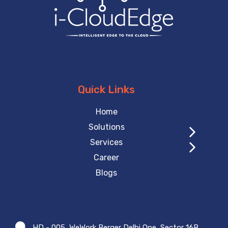
Quick Links
Home
Solutions
Services
Career
Blogs
HD - 005, WeWork Berger Delhi One, Sector 16B,